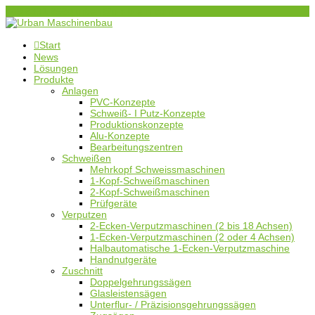
+49 8331 8580
urban@u-r-b-a-n.com

Start
News
Lösungen
Produkte
Anlagen
PVC-Konzepte
Schweiß- I Putz-Konzepte
Produktionskonzepte
Alu-Konzepte
Bearbeitungszentren
Schweißen
Mehrkopf Schweissmaschinen
1-Kopf-Schweißmaschinen
2-Kopf-Schweißmaschinen
Prüfgeräte
Verputzen
2-Ecken-Verputzmaschinen (2 bis 18 Achsen)
1-Ecken-Verputzmaschinen (2 oder 4 Achsen)
Halbautomatische 1-Ecken-Verputzmaschine
Handnutgeräte
Zuschnitt
Doppelgehrungssägen
Glasleistensägen
Unterflur- / Präzisionsgehrungssägen