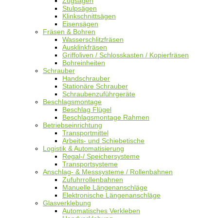
Zugsägen
Stulpsägen
Klinkschnittsägen
Eisensägen
Fräsen & Bohren
Wasserschlitzfräsen
Ausklinkfräsen
Griffoliven / Schlosskasten / Kopierfräsen
Bohreinheiten
Schrauber
Handschrauber
Stationäre Schrauber
Schraubenzuführgeräte
Beschlagsmontage
Beschlag Flügel
Beschlagsmontage Rahmen
Betriebseinrichtung
Transportmittel
Arbeits- und Schiebetische
Logistik & Automatisierung
Regal-/ Speichersysteme
Transportsysteme
Anschlag- & Messsysteme / Rollenbahnen
Zufuhrrollenbahnen
Manuelle Längenanschläge
Elektronische Längenanschläge
Glasverklebung
Automatisches Verkleben