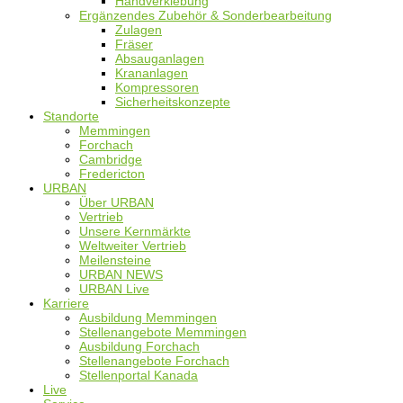
Handverklebung
Ergänzendes Zubehör & Sonderbearbeitung
Zulagen
Fräser
Absauganlagen
Krananlagen
Kompressoren
Sicherheitskonzepte
Standorte
Memmingen
Forchach
Cambridge
Fredericton
URBAN
Über URBAN
Vertrieb
Unsere Kernmärkte
Weltweiter Vertrieb
Meilensteine
URBAN NEWS
URBAN Live
Karriere
Ausbildung Memmingen
Stellenangebote Memmingen
Ausbildung Forchach
Stellenangebote Forchach
Stellenportal Kanada
Live