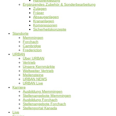
Handverklebung
Ergänzendes Zubehör & Sonderbearbeitung
Zulagen
Fräser
Absauganlagen
Krananlagen
Kompressoren
Sicherheitskonzepte
Standorte
Memmingen
Forchach
Cambridge
Fredericton
URBAN
Über URBAN
Vertrieb
Unsere Kernmärkte
Weltweiter Vertrieb
Meilensteine
URBAN NEWS
URBAN Live
Karriere
Ausbildung Memmingen
Stellenangebote Memmingen
Ausbildung Forchach
Stellenangebote Forchach
Stellenportal Kanada
Live