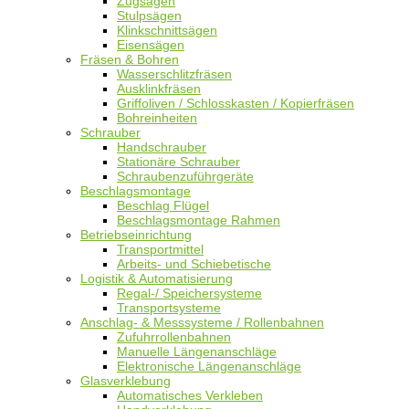
Zugsägen
Stulpsägen
Klinkschnittsägen
Eisensägen
Fräsen & Bohren
Wasserschlitzfräsen
Ausklinkfräsen
Griffoliven / Schlosskasten / Kopierfräsen
Bohreinheiten
Schrauber
Handschrauber
Stationäre Schrauber
Schraubenzuführgeräte
Beschlagsmontage
Beschlag Flügel
Beschlagsmontage Rahmen
Betriebseinrichtung
Transportmittel
Arbeits- und Schiebetische
Logistik & Automatisierung
Regal-/ Speichersysteme
Transportsysteme
Anschlag- & Messsysteme / Rollenbahnen
Zufuhrrollenbahnen
Manuelle Längenanschläge
Elektronische Längenanschläge
Glasverklebung
Automatisches Verkleben