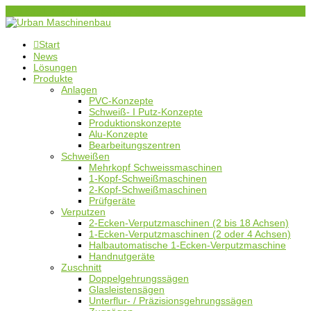
+49 8331 8580
urban@u-r-b-a-n.com

Start
News
Lösungen
Produkte
Anlagen
PVC-Konzepte
Schweiß- I Putz-Konzepte
Produktionskonzepte
Alu-Konzepte
Bearbeitungszentren
Schweißen
Mehrkopf Schweissmaschinen
1-Kopf-Schweißmaschinen
2-Kopf-Schweißmaschinen
Prüfgeräte
Verputzen
2-Ecken-Verputzmaschinen (2 bis 18 Achsen)
1-Ecken-Verputzmaschinen (2 oder 4 Achsen)
Halbautomatische 1-Ecken-Verputzmaschine
Handnutgeräte
Zuschnitt
Doppelgehrungssägen
Glasleistensägen
Unterflur- / Präzisionsgehrungssägen