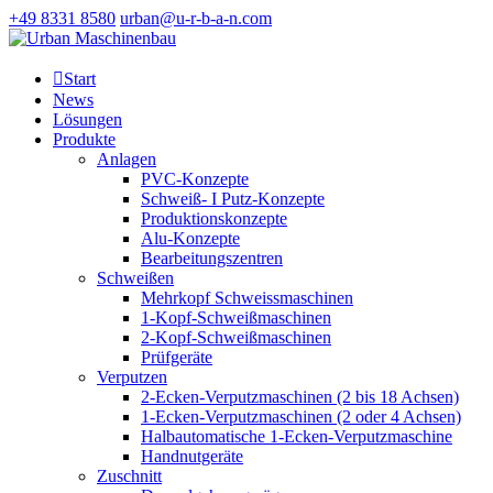
+49 8331 8580
urban@u-r-b-a-n.com

Start
News
Lösungen
Produkte
Anlagen
PVC-Konzepte
Schweiß- I Putz-Konzepte
Produktionskonzepte
Alu-Konzepte
Bearbeitungszentren
Schweißen
Mehrkopf Schweissmaschinen
1-Kopf-Schweißmaschinen
2-Kopf-Schweißmaschinen
Prüfgeräte
Verputzen
2-Ecken-Verputzmaschinen (2 bis 18 Achsen)
1-Ecken-Verputzmaschinen (2 oder 4 Achsen)
Halbautomatische 1-Ecken-Verputzmaschine
Handnutgeräte
Zuschnitt