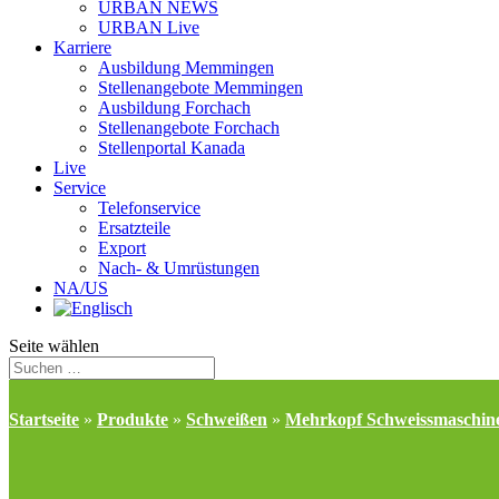
URBAN NEWS
URBAN Live
Karriere
Ausbildung Memmingen
Stellenangebote Memmingen
Ausbildung Forchach
Stellenangebote Forchach
Stellenportal Kanada
Live
Service
Telefonservice
Ersatzteile
Export
Nach- & Umrüstungen
NA/US
Seite wählen
Startseite
»
Produkte
»
Schweißen
»
Mehrkopf Schweissmaschin