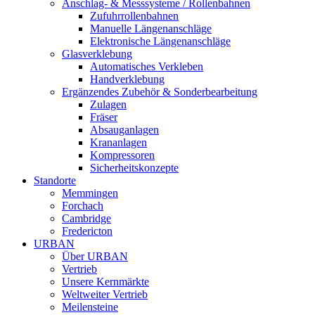
Anschlag- & Messsysteme / Rollenbahnen
Zufuhrrollenbahnen
Manuelle Längenanschläge
Elektronische Längenanschläge
Glasverklebung
Automatisches Verkleben
Handverklebung
Ergänzendes Zubehör & Sonderbearbeitung
Zulagen
Fräser
Absauganlagen
Krananlagen
Kompressoren
Sicherheitskonzepte
Standorte
Memmingen
Forchach
Cambridge
Fredericton
URBAN
Über URBAN
Vertrieb
Unsere Kernmärkte
Weltweiter Vertrieb
Meilensteine