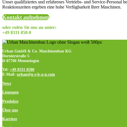
Unser qualifiziertes und erfahrenes Vertriebs- und Service-Personal 
Reaktionszeiten ergeben eine hohe Verfügbarkeit Ihrer Maschinen.
Kontakt aufnehmen
oder rufen Sie uns an unter:
+49 8331 858-0
Urban GmbH & Co. Maschinenbau KG
Dornierstraße 5
D-87700 Memmingen
Tel:
+49 8331 8580
E-Mail:
urban@u-r-b-a-n.com
News
Lösungen
Produkte
Über uns
Karriere