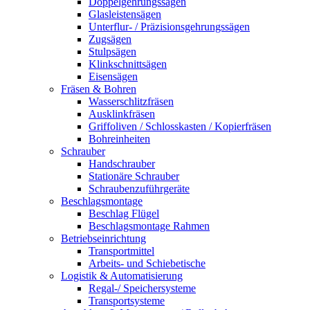
Doppelgehrungssägen
Glasleistensägen
Unterflur- / Präzisionsgehrungssägen
Zugsägen
Stulpsägen
Klinkschnittsägen
Eisensägen
Fräsen & Bohren
Wasserschlitzfräsen
Ausklinkfräsen
Griffoliven / Schlosskasten / Kopierfräsen
Bohreinheiten
Schrauber
Handschrauber
Stationäre Schrauber
Schraubenzuführgeräte
Beschlagsmontage
Beschlag Flügel
Beschlagsmontage Rahmen
Betriebseinrichtung
Transportmittel
Arbeits- und Schiebetische
Logistik & Automatisierung
Regal-/ Speichersysteme
Transportsysteme