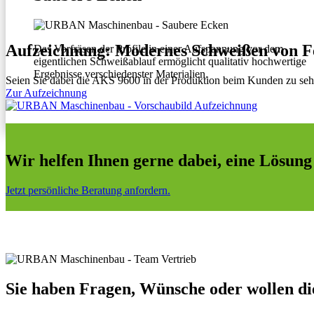
Aufzeichnung: Modernes Schweißen von Fe
Das Vorfräsen der Profile in einer Aufspannung vor dem
eigentlichen Schweißablauf ermöglicht qualitativ hochwertige
Ergebnisse verschiedenster Materialien.
Seien Sie dabei die AKS 9600 in der Produktion beim Kunden zu seh
Zur Aufzeichnung
Wir helfen Ihnen gerne dabei, eine Lösung
Jetzt persönliche Beratung anfordern.
Sie haben Fragen, Wünsche oder wollen di